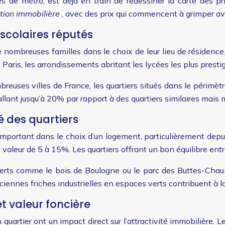
es de métro, est déjà en train de redessiner la carte des 
ation immobilière
, avec des prix qui commencent à grimper av
 scolaires réputés
e nombreuses familles dans le choix de leur lieu de résidence
À Paris, les arrondissements abritant les lycées les plus presti
euses villes de France, les quartiers situés dans le périmèt
 allant jusqu’à 20% par rapport à des quartiers similaires mai
é des quartiers
mportant dans le choix d’un logement, particulièrement depuis 
aleur de 5 à 15%. Les quartiers offrant un bon équilibre entr
rts comme le bois de Boulogne ou le parc des Buttes-Chaumo
iennes friches industrielles en espaces verts contribuent à la 
t valeur foncière
uartier ont un impact direct sur l’attractivité immobilière. L