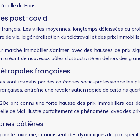
à celle de Paris.
nes post-covid
r français. Les villes moyennes, longtemps délaissées au pro
 de vie, la généralisation du télétravail et des prix immobilie
r marché immobilier s’animer, avec des hausses de prix sign
 en créant de nouveaux pôles d’attractivité en dehors des gra
étropoles françaises
res sont investis par des catégories socio-professionnelles plus
ançaises, entraîne une revalorisation rapide de certains quart
20e ont connu une forte hausse des prix immobiliers ces der
a Belle de Mai illustre parfaitement ce phénomène, avec des pri
ones côtières
s pour le tourisme, connaissent des dynamiques de prix spéci