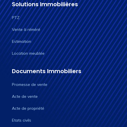
Solutions Immobilières
PTZ
Vente à réméré
Estimation
Location meublée
Documents Immobiliers
Promesse de vente
Acte de vente
Acte de propriété
Etats civils